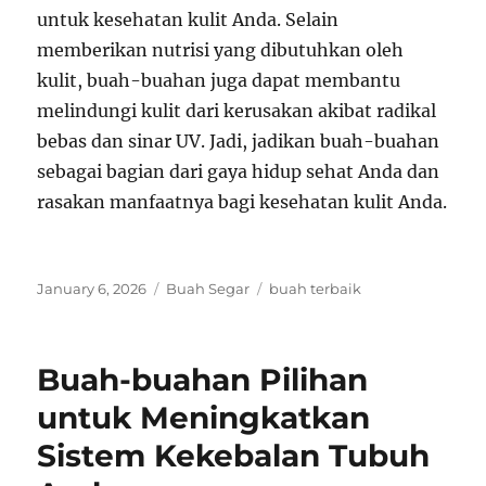
untuk kesehatan kulit Anda. Selain
memberikan nutrisi yang dibutuhkan oleh
kulit, buah-buahan juga dapat membantu
melindungi kulit dari kerusakan akibat radikal
bebas dan sinar UV. Jadi, jadikan buah-buahan
sebagai bagian dari gaya hidup sehat Anda dan
rasakan manfaatnya bagi kesehatan kulit Anda.
Posted
Categories
Tags
January 6, 2026
Buah Segar
buah terbaik
on
Buah-buahan Pilihan
untuk Meningkatkan
Sistem Kekebalan Tubuh