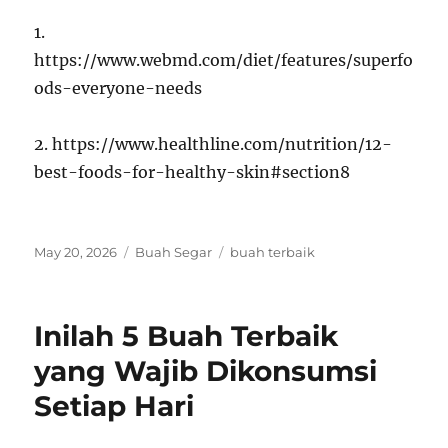
1.
https://www.webmd.com/diet/features/superfo
ods-everyone-needs
2. https://www.healthline.com/nutrition/12-
best-foods-for-healthy-skin#section8
Posted
Categories
Tags
May 20, 2026
Buah Segar
buah terbaik
on
Inilah 5 Buah Terbaik
yang Wajib Dikonsumsi
Setiap Hari