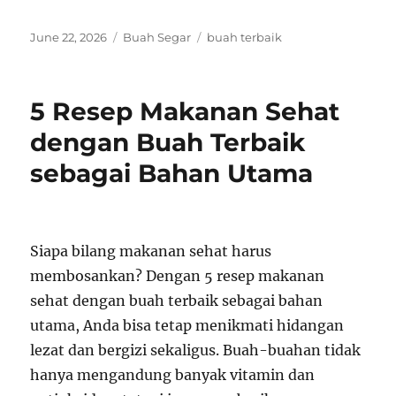
Posted
Categories
Tags
June 22, 2026
Buah Segar
buah terbaik
on
5 Resep Makanan Sehat
dengan Buah Terbaik
sebagai Bahan Utama
Siapa bilang makanan sehat harus
membosankan? Dengan 5 resep makanan
sehat dengan buah terbaik sebagai bahan
utama, Anda bisa tetap menikmati hidangan
lezat dan bergizi sekaligus. Buah-buahan tidak
hanya mengandung banyak vitamin dan