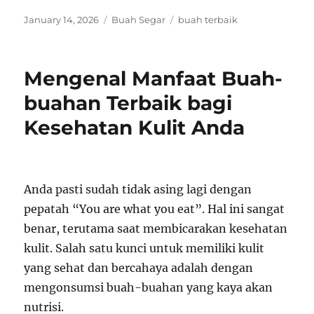
Posted
Categories
Tags
January 14, 2026
Buah Segar
buah terbaik
on
Mengenal Manfaat Buah-
buahan Terbaik bagi
Kesehatan Kulit Anda
Anda pasti sudah tidak asing lagi dengan
pepatah “You are what you eat”. Hal ini sangat
benar, terutama saat membicarakan kesehatan
kulit. Salah satu kunci untuk memiliki kulit
yang sehat dan bercahaya adalah dengan
mengonsumsi buah-buahan yang kaya akan
nutrisi.