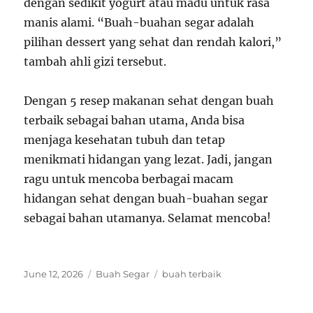
dengan sedikit yogurt atau madu untuk rasa
manis alami. “Buah-buahan segar adalah
pilihan dessert yang sehat dan rendah kalori,”
tambah ahli gizi tersebut.
Dengan 5 resep makanan sehat dengan buah
terbaik sebagai bahan utama, Anda bisa
menjaga kesehatan tubuh dan tetap
menikmati hidangan yang lezat. Jadi, jangan
ragu untuk mencoba berbagai macam
hidangan sehat dengan buah-buahan segar
sebagai bahan utamanya. Selamat mencoba!
Posted
Categories
Tags
June 12, 2026
Buah Segar
buah terbaik
on