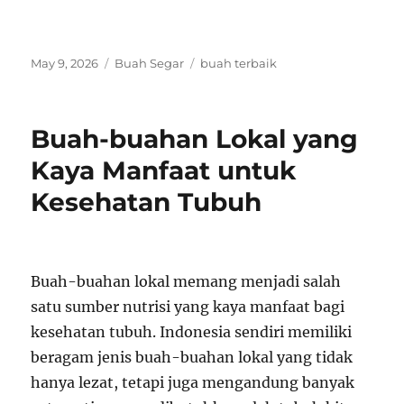
Posted
Categories
Tags
May 9, 2026
Buah Segar
buah terbaik
on
Buah-buahan Lokal yang
Kaya Manfaat untuk
Kesehatan Tubuh
Buah-buahan lokal memang menjadi salah
satu sumber nutrisi yang kaya manfaat bagi
kesehatan tubuh. Indonesia sendiri memiliki
beragam jenis buah-buahan lokal yang tidak
hanya lezat, tetapi juga mengandung banyak