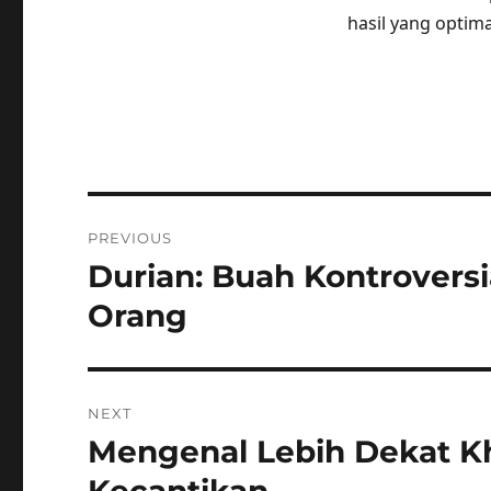
hasil yang optim
Post
PREVIOUS
navigation
Durian: Buah Kontroversi
Previous
post:
Orang
NEXT
Mengenal Lebih Dekat K
Next
post: