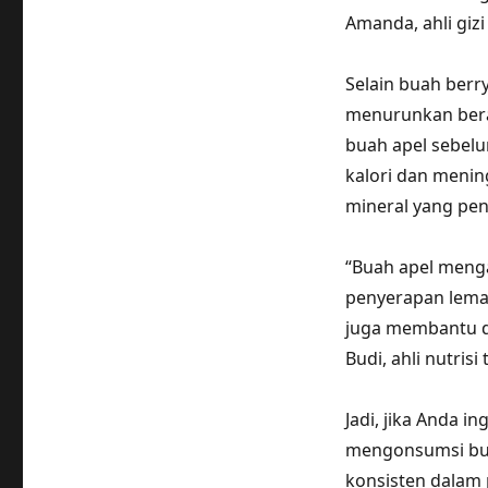
Amanda, ahli giz
Selain buah berr
menurunkan bera
buah apel sebe
kalori dan menin
mineral yang pe
“Buah apel meng
penyerapan lemak
juga membantu da
Budi, ahli nutris
Jadi, jika Anda 
mengonsumsi bua
konsisten dalam 