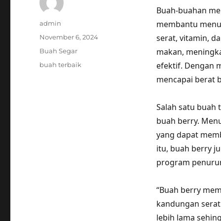
Buah-buahan mer
Author
membantu menuru
admin
Posted
serat, vitamin, 
November 6, 2024
on
Categories
makan, meningka
Buah Segar
Tags
efektif. Dengan 
buah terbaik
mencapai berat b
Salah satu buah 
buah berry. Menur
yang dapat memb
itu, buah berry 
program penurun
“Buah berry mem
kandungan seratn
lebih lama sehin