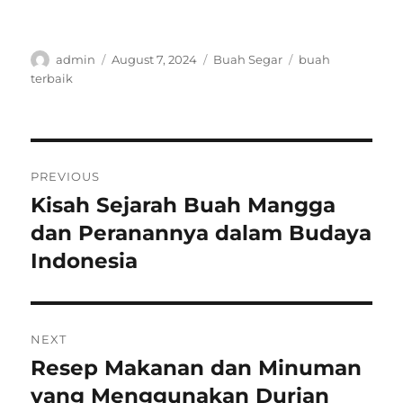
Author
Posted
Categories
Tags
admin
August 7, 2024
Buah Segar
buah
on
terbaik
Post
PREVIOUS
navigation
Kisah Sejarah Buah Mangga
Previous
post:
dan Peranannya dalam Budaya
Indonesia
NEXT
Resep Makanan dan Minuman
Next
post:
yang Menggunakan Durian