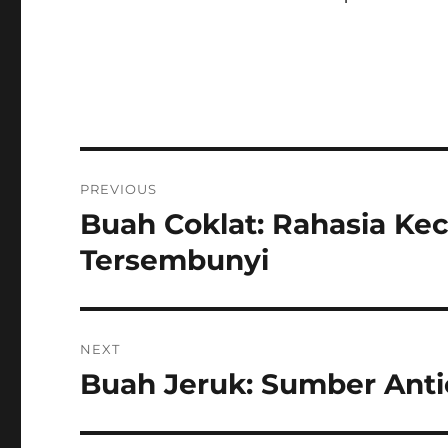
Post
PREVIOUS
navigation
Buah Coklat: Rahasia Kec
Previous
post:
Tersembunyi
NEXT
Buah Jeruk: Sumber Anti
Next
post: