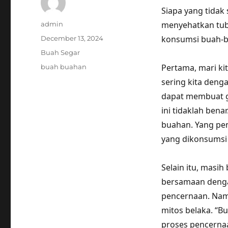
Siapa yang tidak
Author
menyehatkan tub
admin
Posted
konsumsi buah-bu
December 13, 2024
on
Categories
Buah Segar
Tags
Pertama, mari ki
buah buahan
sering kita den
dapat membuat ge
ini tidaklah ben
buahan. Yang pen
yang dikonsumsi 
Selain itu, mas
bersamaan deng
pencernaan. Nam
mitos belaka. “
proses pencernaa