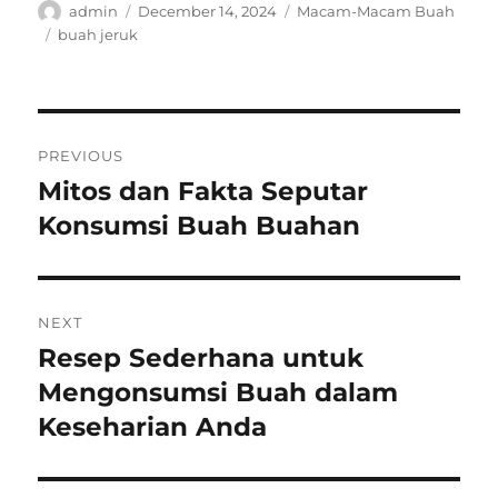
Author
Posted
Categories
admin
December 14, 2024
Macam-Macam Buah
on
Tags
buah jeruk
Post
PREVIOUS
navigation
Mitos dan Fakta Seputar
Previous
post:
Konsumsi Buah Buahan
NEXT
Resep Sederhana untuk
Next
post:
Mengonsumsi Buah dalam
Keseharian Anda