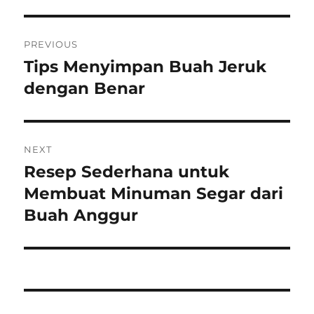
Post
PREVIOUS
navigation
Tips Menyimpan Buah Jeruk
Previous
post:
dengan Benar
NEXT
Resep Sederhana untuk
Next
post:
Membuat Minuman Segar dari
Buah Anggur