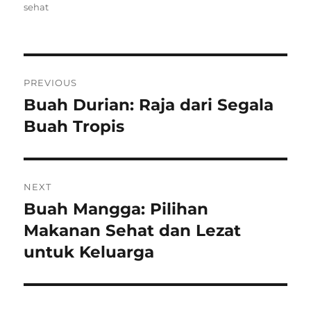
on
sehat
Post
PREVIOUS
navigation
Buah Durian: Raja dari Segala
Previous
post:
Buah Tropis
NEXT
Buah Mangga: Pilihan
Next
post:
Makanan Sehat dan Lezat
untuk Keluarga