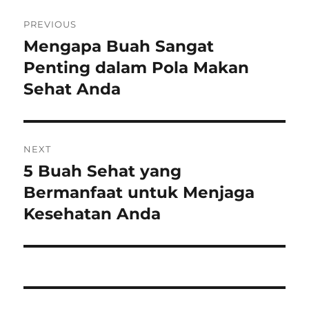
Post
PREVIOUS
navigation
Mengapa Buah Sangat
Previous
post:
Penting dalam Pola Makan
Sehat Anda
NEXT
5 Buah Sehat yang
Next
post:
Bermanfaat untuk Menjaga
Kesehatan Anda