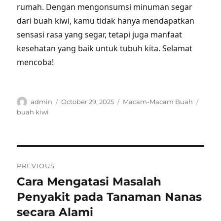
rumah. Dengan mengonsumsi minuman segar
dari buah kiwi, kamu tidak hanya mendapatkan
sensasi rasa yang segar, tetapi juga manfaat
kesehatan yang baik untuk tubuh kita. Selamat
mencoba!
Author
Posted
Categories
Tags
admin
October 29, 2025
Macam-Macam Buah
on
buah kiwi
Post
PREVIOUS
navigation
Cara Mengatasi Masalah
Previous
post:
Penyakit pada Tanaman Nanas
secara Alami