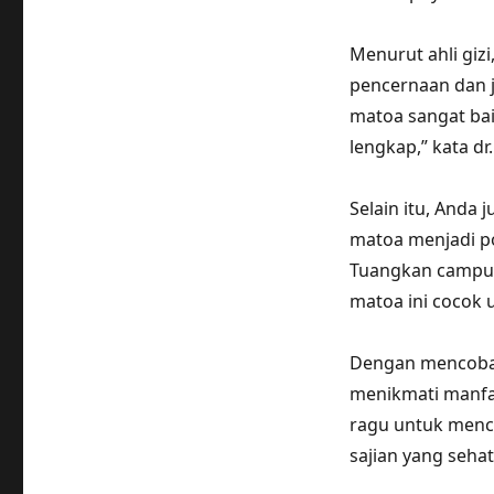
Menurut ahli giz
pencernaan dan j
matoa sangat bai
lengkap,” kata dr.
Selain itu, Anda
matoa menjadi po
Tuangkan campura
matoa ini cocok u
Dengan mencoba r
menikmati manfaa
ragu untuk menc
sajian yang seha