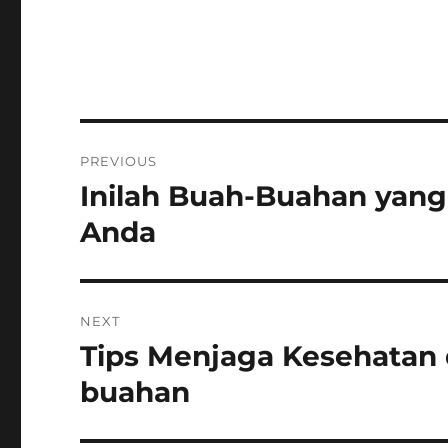
Post
PREVIOUS
navigation
Inilah Buah-Buahan yang
Previous
post:
Anda
NEXT
Tips Menjaga Kesehata
Next
post:
buahan