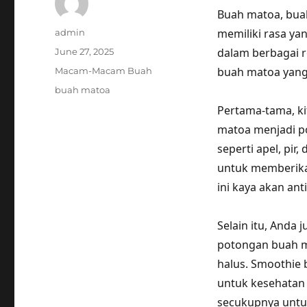
Buah matoa, bua
Author
memiliki rasa ya
admin
Posted
dalam berbagai re
June 27, 2025
on
Categories
buah matoa yang
Macam-Macam Buah
Tags
buah matoa
Pertama-tama, k
matoa menjadi po
seperti apel, pir
untuk memberikan
ini kaya akan ant
Selain itu, And
potongan buah ma
halus. Smoothie 
untuk kesehatan
secukupnya untu