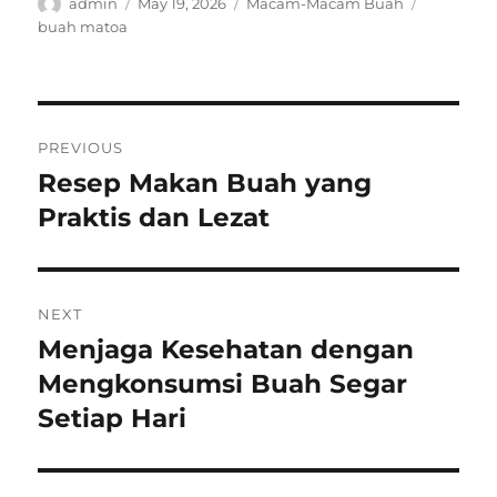
Author
Posted
Categories
Tags
admin
May 19, 2026
Macam-Macam Buah
on
buah matoa
Post
PREVIOUS
navigation
Resep Makan Buah yang
Previous
post:
Praktis dan Lezat
NEXT
Menjaga Kesehatan dengan
Next
post:
Mengkonsumsi Buah Segar
Setiap Hari