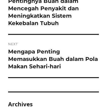
Pentingnya Buah dalam
Previous
post:
Mencegah Penyakit dan
Meningkatkan Sistem
Kekebalan Tubuh
NEXT
Mengapa Penting
Next
post:
Memasukkan Buah dalam Pola
Makan Sehari-hari
Archives