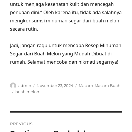
untuk menjaga kesehatan kulit dan mencegah
penuaan dini.” Oleh karena itu, tidak ada salahnya
mengkonsumsi minuman segar dari buah melon
secara rutin.
Jadi, jangan ragu untuk mencoba Resep Minuman
Segar dari Buah Melon yang Mudah Dibuat di
rumah. Selamat mencoba dan nikmati segarnya!
Author
Posted
Categories
admin
November 23, 2024
Macam-Macam Buah
on
Tags
buah melon
Post
PREVIOUS
navigation