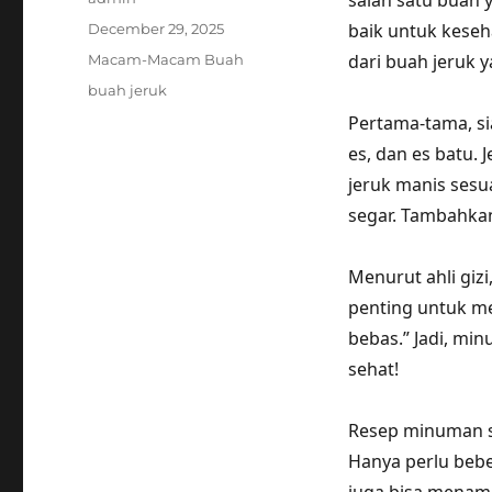
salah satu buah 
Posted
baik untuk keseh
December 29, 2025
on
Categories
dari buah jeruk
Macam-Macam Buah
Tags
buah jeruk
Pertama-tama, si
es, dan es batu. 
jeruk manis sesua
segar. Tambahkan
Menurut ahli giz
penting untuk m
bebas.” Jadi, mi
sehat!
Resep minuman se
Hanya perlu beb