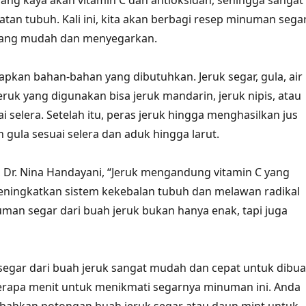
yang kaya akan vitamin C dan antioksidan, sehingga sangat
atan tubuh. Kali ini, kita akan berbagi resep minuman sega
 yang mudah dan menyegarkan.
apkan bahan-bahan yang dibutuhkan. Jeruk segar, gula, air
Jeruk yang digunakan bisa jeruk mandarin, jeruk nipis, atau
i selera. Setelah itu, peras jeruk hingga menghasilkan jus
 gula sesuai selera dan aduk hingga larut.
i, Dr. Nina Handayani, “Jeruk mengandung vitamin C yang
eningkatkan sistem kekebalan tubuh dan melawan radikal
numan segar dari buah jeruk bukan hanya enak, tapi juga
gar dari buah jeruk sangat mudah dan cepat untuk dibua
erapa menit untuk menikmati segarnya minuman ini. Anda