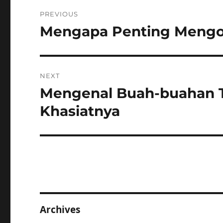
Post
PREVIOUS
navigation
Mengapa Penting Mengon
Previous
post:
NEXT
Mengenal Buah-buahan T
Next
post:
Khasiatnya
Archives