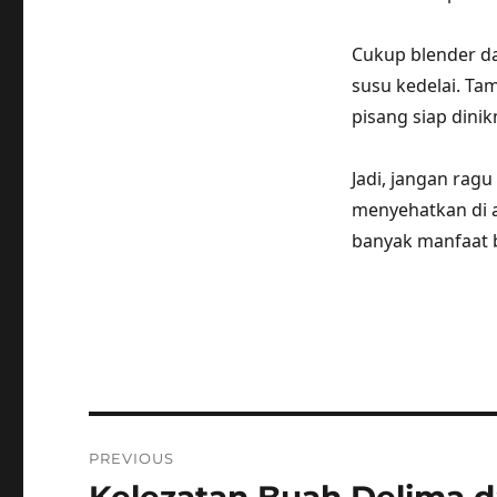
Cukup blender d
susu kedelai. Tam
pisang siap dinik
Jadi, jangan rag
menyehatkan di a
banyak manfaat b
Post
PREVIOUS
navigation
Previous