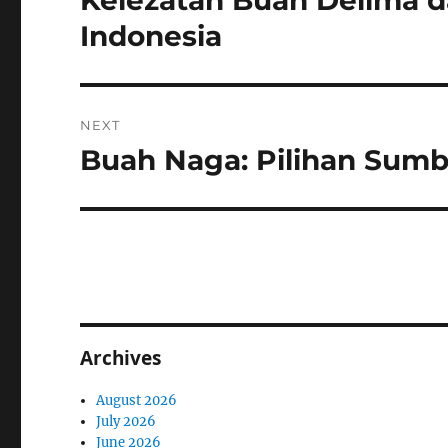
Kelezatan Buah Delima d
post:
Indonesia
NEXT
Buah Naga: Pilihan Sumb
Next
post:
Archives
August 2026
July 2026
June 2026