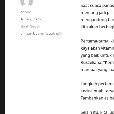
Saat cuaca panas
Author
memang jadi pili
admin
Posted
mengandung banya
June 2, 2026
on
Categories
kita akan berbag
Buah Segar
Tags
pilihan buahm buah pilih
Pertama-tama, k
kaya akan vitami
yang baik untuk 
Ruszeliana, “Ko
manfaat yang lua
Langkah pertama
kedua buah terseb
Tambahkan es bat
Selain itu, kita 