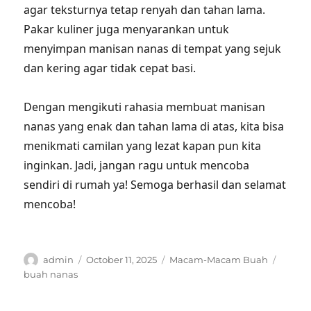
agar teksturnya tetap renyah dan tahan lama.
Pakar kuliner juga menyarankan untuk
menyimpan manisan nanas di tempat yang sejuk
dan kering agar tidak cepat basi.
Dengan mengikuti rahasia membuat manisan
nanas yang enak dan tahan lama di atas, kita bisa
menikmati camilan yang lezat kapan pun kita
inginkan. Jadi, jangan ragu untuk mencoba
sendiri di rumah ya! Semoga berhasil dan selamat
mencoba!
Author
Posted
Categories
Tags
admin
October 11, 2025
Macam-Macam Buah
on
buah nanas