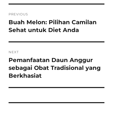
Post
PREVIOUS
navigation
Buah Melon: Pilihan Camilan
Previous
post:
Sehat untuk Diet Anda
NEXT
Pemanfaatan Daun Anggur
Next
post:
sebagai Obat Tradisional yang
Berkhasiat