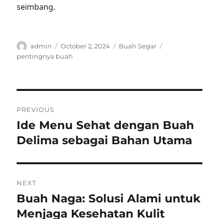
seimbang.
Author
Posted
Categories
Tags
admin
October 2, 2024
Buah Segar
on
pentingnya buah
Post
PREVIOUS
navigation
Ide Menu Sehat dengan Buah
Previous
post:
Delima sebagai Bahan Utama
NEXT
Buah Naga: Solusi Alami untuk
Next
post:
Menjaga Kesehatan Kulit