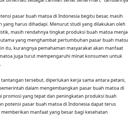
uk dinikmati sebagai camilan sehat sehari-hari,” tambahnya
ensi pasar buah matoa di Indonesia begitu besar, masih
 yang harus dihadapi. Menurut studi yang dilakukan oleh
istik, masih rendahnya tingkat produksi buah matoa menja
or utama yang menghambat pertumbuhan pasar buah mato
lain itu, kurangnya pemahaman masyarakat akan manfaat
matoa juga turut mempengaruhi minat konsumen untuk
.
tantangan tersebut, diperlukan kerja sama antara petani,
pemerintah dalam mengembangkan pasar buah matoa di
ui promosi yang tepat dan peningkatan produksi buah
n potensi pasar buah matoa di Indonesia dapat terus
memberikan manfaat yang besar bagi kesehatan