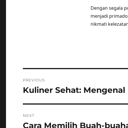
Dengan segala p
menjadi primadon
nikmati kelezata
Post
PREVIOUS
navigation
Kuliner Sehat: Mengenal
Previous
post:
NEXT
Cara Memilih Buah-buahan
Next