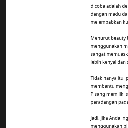
dicoba adalah 
dengan madu dan
melembabkan kuli
Menurut beauty b
menggunakan mas
sangat memuaskan.
lebih kenyal dan 
Tidak hanya itu,
membantu mengata
Pisang memiliki 
peradangan pada
Jadi, jika Anda i
menggunakan pis