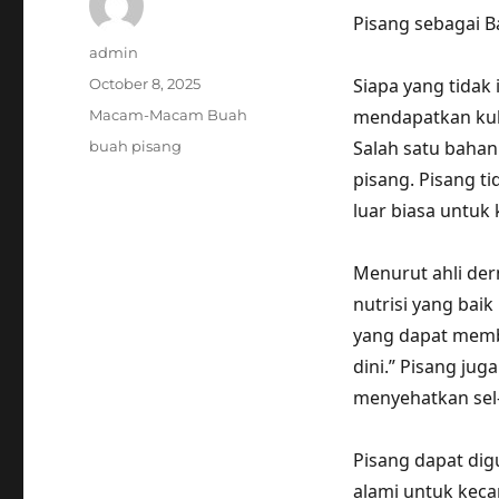
Pisang sebagai B
Author
admin
Posted
Siapa yang tidak 
October 8, 2025
on
Categories
mendapatkan kul
Macam-Macam Buah
Tags
Salah satu bahan
buah pisang
pisang. Pisang t
luar biasa untuk 
Menurut ahli der
nutrisi yang baik 
yang dapat memb
dini.” Pisang j
menyehatkan sel-
Pisang dapat di
alami untuk kecan