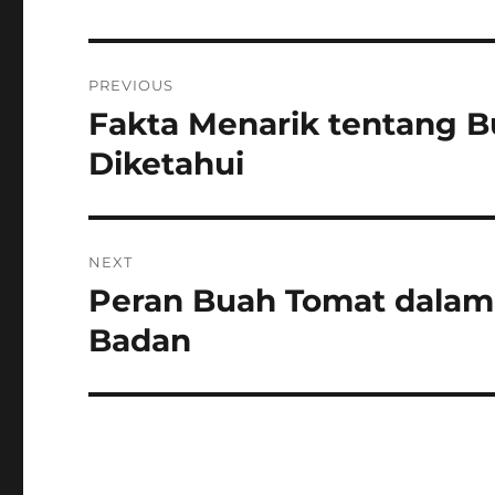
Post
PREVIOUS
navigation
Fakta Menarik tentang 
Previous
post:
Diketahui
NEXT
Peran Buah Tomat dala
Next
post:
Badan