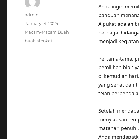
Anda ingin memil
Author
panduan menanam
admin
Posted
Alpukat adalah b
January 14, 2026
on
Categories
berbagai hidanga
Macam-Macam Buah
Tags
menjadi kegiata
buah alpokat
Pertama-tama, pil
pemilihan bibit
di kemudian hari.
yang sehat dan t
telah berpengal
Setelah mendapat
menyiapkan temp
matahari penuh 
Anda mendapatka