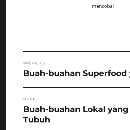
mencoba!
Post
PREVIOUS
navigation
Buah-buahan Superfood 
Previous
post:
NEXT
Buah-buahan Lokal yang
Next
post:
Tubuh