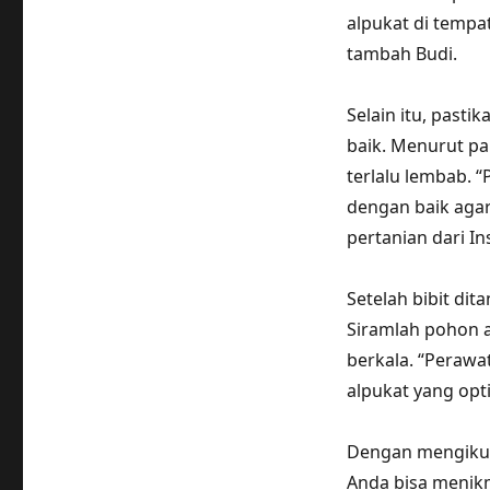
alpukat di tempa
tambah Budi.
Selain itu, past
baik. Menurut pa
terlalu lembab. 
dengan baik agar
pertanian dari In
Setelah bibit di
Siramlah pohon a
berkala. “Peraw
alpukat yang opti
Dengan mengikut
Anda bisa menikm