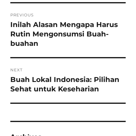
Post
PREVIOUS
navigation
Inilah Alasan Mengapa Harus
Previous
post:
Rutin Mengonsumsi Buah-
buahan
NEXT
Buah Lokal Indonesia: Pilihan
Next
post:
Sehat untuk Keseharian