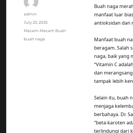
Buah naga merah 
Author
manfaat luar bia
admin
Posted
antioksidan dan n
July 23, 2025
on
Categories
Macam-Macam Buah
Tags
Manfaat buah nag
buah naga
beragam. Salah s
naga, baik yang m
“Vitamin C adal
dan merangsang p
tampak lebih ken
Selain itu, buah
menjaga kelembap
berbahaya. Dr. S
“beta-karoten ad
terlindungi dari 