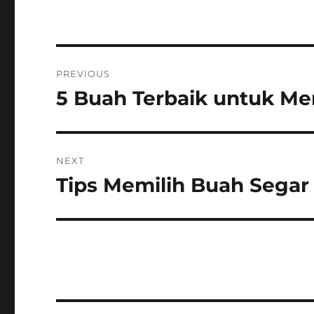
Post
PREVIOUS
navigation
5 Buah Terbaik untuk M
Previous
post:
NEXT
Tips Memilih Buah Segar
Next
post: