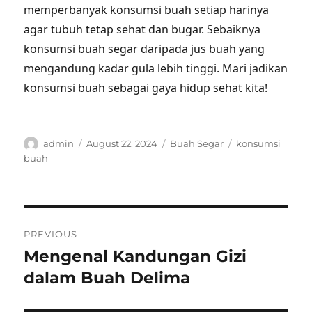
memperbanyak konsumsi buah setiap harinya
agar tubuh tetap sehat dan bugar. Sebaiknya
konsumsi buah segar daripada jus buah yang
mengandung kadar gula lebih tinggi. Mari jadikan
konsumsi buah sebagai gaya hidup sehat kita!
Author
Posted
Categories
Tags
admin
August 22, 2024
Buah Segar
konsumsi
on
buah
Post
PREVIOUS
navigation
Mengenal Kandungan Gizi
Previous
post:
dalam Buah Delima