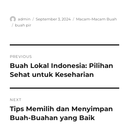
Author
Posted
Categories
admin
September 3, 2024
Macam-Macam Buah
on
Tags
buah pir
Post
PREVIOUS
navigation
Buah Lokal Indonesia: Pilihan
Previous
post:
Sehat untuk Keseharian
NEXT
Tips Memilih dan Menyimpan
Next
post:
Buah-Buahan yang Baik