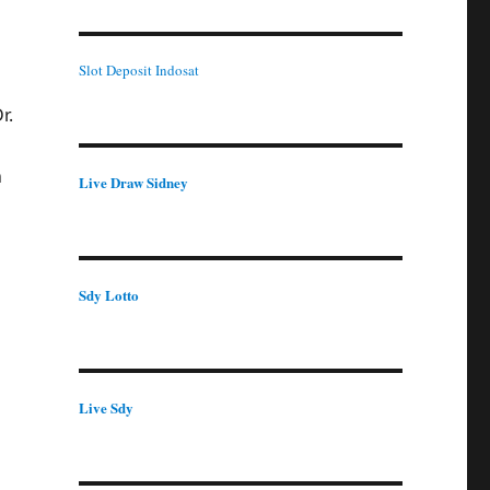
Slot Deposit Indosat
r.
n
Live Draw Sidney
Sdy Lotto
Live Sdy