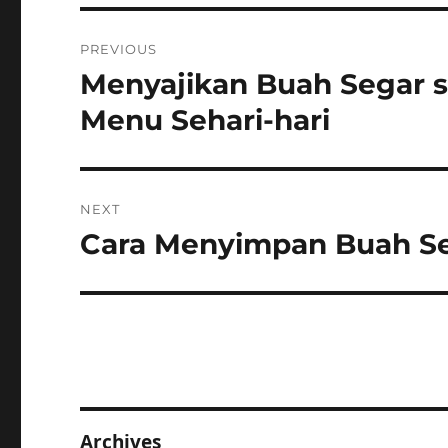
Post
PREVIOUS
navigation
Menyajikan Buah Segar 
Previous
post:
Menu Sehari-hari
NEXT
Cara Menyimpan Buah Se
Next
post:
Archives