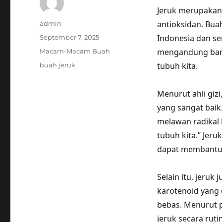
Jeruk merupakan 
Author
antioksidan. Bua
admin
Posted
Indonesia dan ser
September 7, 2025
on
Categories
mengandung bany
Macam-Macam Buah
Tags
tubuh kita.
buah jeruk
Menurut ahli giz
yang sangat baik
melawan radikal
tubuh kita.” Jer
dapat membantu 
Selain itu, jeru
karotenoid yang 
bebas. Menurut p
jeruk secara rut