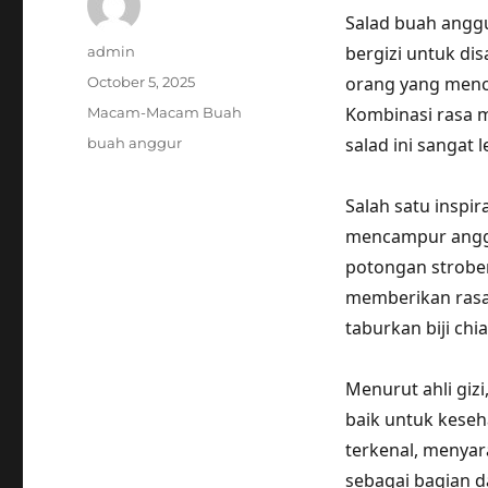
Salad buah anggu
Author
bergizi untuk dis
admin
Posted
orang yang menca
October 5, 2025
on
Categories
Kombinasi rasa 
Macam-Macam Buah
Tags
salad ini sangat
buah anggur
Salah satu inspi
mencampur anggur
potongan strobe
memberikan rasa 
taburkan biji chi
Menurut ahli giz
baik untuk keseha
terkenal, menya
sebagai bagian d