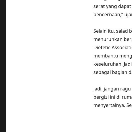
serat yang dapa
pencernaan,” uja
Selain itu, salad
menurunkan berat
Dietetic Associa
membantu mengon
keseluruhan. Jad
sebagai bagian d
Jadi, jangan rag
bergizi ini di r
menyertainya. S