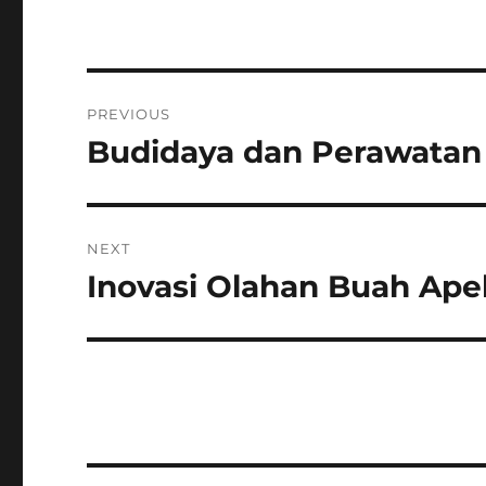
Post
PREVIOUS
navigation
Budidaya dan Perawatan
Previous
post:
NEXT
Inovasi Olahan Buah Apel
Next
post: