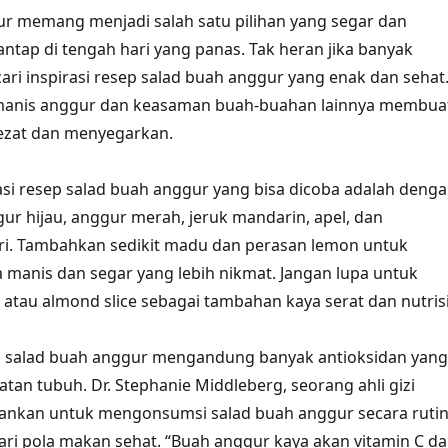
r memang menjadi salah satu pilihan yang segar dan
antap di tengah hari yang panas. Tak heran jika banyak
ri inspirasi resep salad buah anggur yang enak dan sehat
manis anggur dan keasaman buah-buahan lainnya membua
 lezat dan menyegarkan.
rasi resep salad buah anggur yang bisa dicoba adalah deng
 hijau, anggur merah, jeruk mandarin, apel, dan
ri. Tambahkan sedikit madu dan perasan lemon untuk
manis dan segar yang lebih nikmat. Jangan lupa untuk
a atau almond slice sebagai tambahan kaya serat dan nutrisi
i, salad buah anggur mengandung banyak antioksidan yang
tan tubuh. Dr. Stephanie Middleberg, seorang ahli gizi
rankan untuk mengonsumsi salad buah anggur secara ruti
ari pola makan sehat. “Buah anggur kaya akan vitamin C d