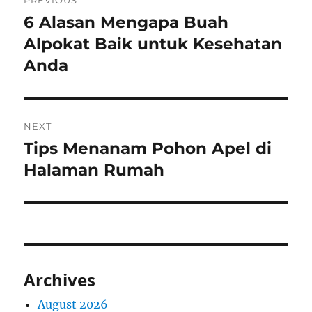
PREVIOUS
navigation
6 Alasan Mengapa Buah
Previous
post:
Alpokat Baik untuk Kesehatan
Anda
NEXT
Tips Menanam Pohon Apel di
Next
post:
Halaman Rumah
Archives
August 2026