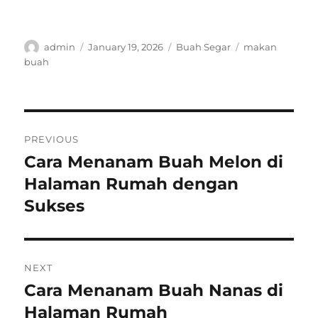
Author
Posted
Categories
Tags
admin
January 19, 2026
Buah Segar
makan
on
buah
Post
PREVIOUS
navigation
Cara Menanam Buah Melon di
Previous
post:
Halaman Rumah dengan
Sukses
NEXT
Cara Menanam Buah Nanas di
Next
post:
Halaman Rumah