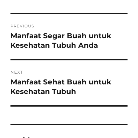
Post
PREVIOUS
navigation
Manfaat Segar Buah untuk
Previous
post:
Kesehatan Tubuh Anda
NEXT
Manfaat Sehat Buah untuk
Next
post:
Kesehatan Tubuh