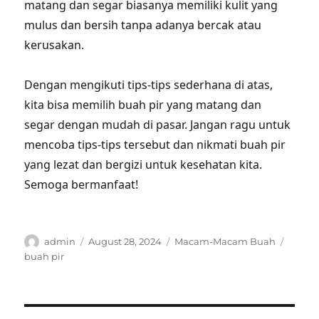
matang dan segar biasanya memiliki kulit yang
mulus dan bersih tanpa adanya bercak atau
kerusakan.
Dengan mengikuti tips-tips sederhana di atas,
kita bisa memilih buah pir yang matang dan
segar dengan mudah di pasar. Jangan ragu untuk
mencoba tips-tips tersebut dan nikmati buah pir
yang lezat dan bergizi untuk kesehatan kita.
Semoga bermanfaat!
Author
Posted
Categories
Tags
admin
August 28, 2024
Macam-Macam Buah
on
buah pir