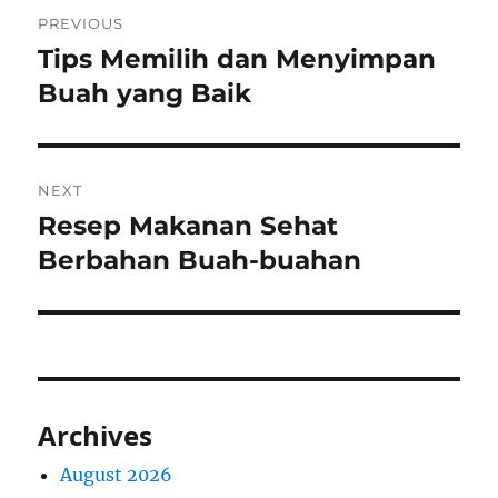
Post
PREVIOUS
navigation
Tips Memilih dan Menyimpan
Previous
post:
Buah yang Baik
NEXT
Resep Makanan Sehat
Next
post:
Berbahan Buah-buahan
Archives
August 2026