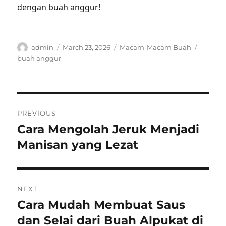
dengan buah anggur!
Author
Posted
Categories
Tags
admin
March 23, 2026
Macam-Macam Buah
on
buah anggur
Post
PREVIOUS
navigation
Cara Mengolah Jeruk Menjadi
Previous
post:
Manisan yang Lezat
NEXT
Cara Mudah Membuat Saus
Next
post:
dan Selai dari Buah Alpukat di