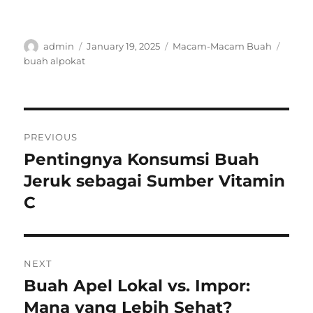
Author
Posted
Categories
Tags
admin
January 19, 2025
Macam-Macam Buah
on
buah alpokat
Post
PREVIOUS
navigation
Pentingnya Konsumsi Buah
Previous
post:
Jeruk sebagai Sumber Vitamin
C
NEXT
Buah Apel Lokal vs. Impor:
Next
post:
Mana yang Lebih Sehat?