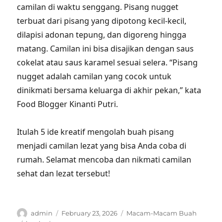
camilan di waktu senggang. Pisang nugget
terbuat dari pisang yang dipotong kecil-kecil,
dilapisi adonan tepung, dan digoreng hingga
matang. Camilan ini bisa disajikan dengan saus
cokelat atau saus karamel sesuai selera. “Pisang
nugget adalah camilan yang cocok untuk
dinikmati bersama keluarga di akhir pekan,” kata
Food Blogger Kinanti Putri.
Itulah 5 ide kreatif mengolah buah pisang
menjadi camilan lezat yang bisa Anda coba di
rumah. Selamat mencoba dan nikmati camilan
sehat dan lezat tersebut!
Author
Posted
Categories
admin
February 23, 2026
Macam-Macam Buah