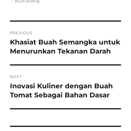
on
Tags
buah pisang
Post
PREVIOUS
navigation
Khasiat Buah Semangka untuk
Previous
post:
Menurunkan Tekanan Darah
NEXT
Inovasi Kuliner dengan Buah
Next
post:
Tomat Sebagai Bahan Dasar