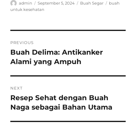
Author
Posted
Categories
Tags
admin
September 5, 2024
Buah Segar
buah
on
untuk kesehatan
Post
PREVIOUS
navigation
Buah Delima: Antikanker
Previous
post:
Alami yang Ampuh
NEXT
Resep Sehat dengan Buah
Next
post:
Naga sebagai Bahan Utama